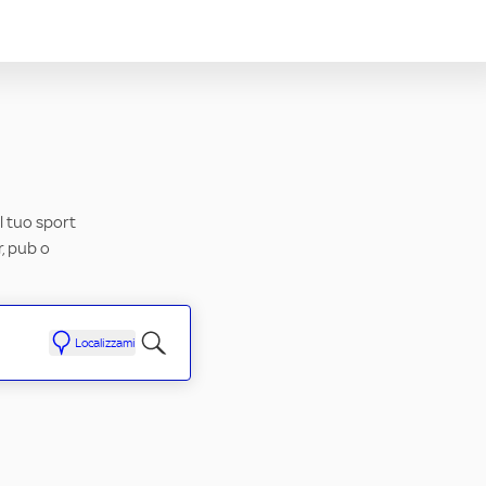
il tuo sport
r, pub o
Localizzami