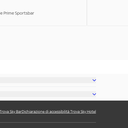
ale Prime Sportsbar
 Trova Sky Bar
Dichiarazione di accessibilità Trova Sky Hotel