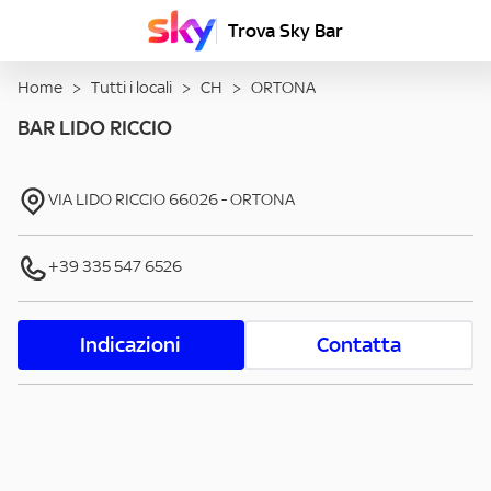
Trova Sky Bar
Home
>
Tutti i locali
>
CH
>
ORTONA
BAR LIDO RICCIO
VIA LIDO RICCIO
66026
-
ORTONA
+39 335 547 6526
Indicazioni
Contatta