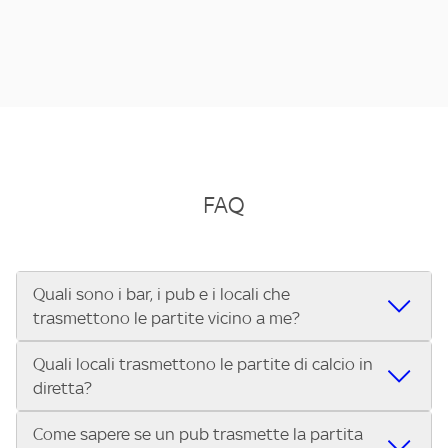
FAQ
Quali sono i bar, i pub e i locali che
trasmettono le partite vicino a me?
Quali locali trasmettono le partite di calcio in
Se cerchi un bar, pub, ristorante o locale vicino a te per
diretta?
vedere le partite di Serie A ENILIVE, la Serie C Sky Wifi, la
UEFA Champions League, la UEFA Europa League, la UEFA
Come sapere se un pub trasmette la partita
Vuoi sapere quali bar, pub o ristoranti mostrano le partite
Conference League, il Tennis, la Formula 1®, la MotoGP™ e