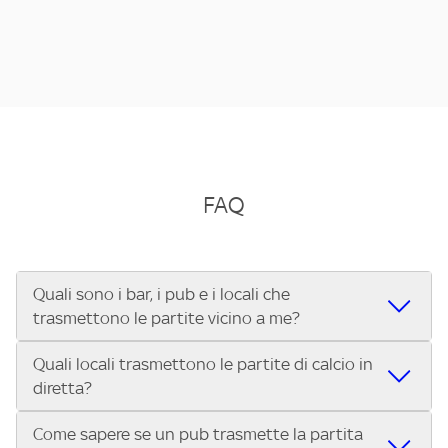
FAQ
Quali sono i bar, i pub e i locali che
trasmettono le partite vicino a me?
Quali locali trasmettono le partite di calcio in
Se cerchi un bar, pub, ristorante o locale vicino a te per
diretta?
vedere le partite di Serie A ENILIVE, la Serie C Sky Wifi, la
UEFA Champions League, la UEFA Europa League, la UEFA
Come sapere se un pub trasmette la partita
Vuoi sapere quali bar, pub o ristoranti mostrano le partite
Conference League, il Tennis, la Formula 1®, la MotoGP™ e