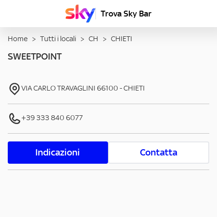
Trova Sky Bar
Home
>
Tutti i locali
>
CH
>
CHIETI
SWEETPOINT
VIA CARLO TRAVAGLINI
66100
-
CHIETI
+39 333 840 6077
Indicazioni
Contatta