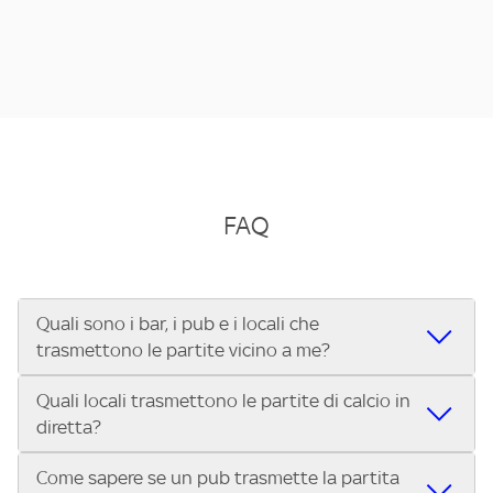
FAQ
Quali sono i bar, i pub e i locali che
trasmettono le partite vicino a me?
Quali locali trasmettono le partite di calcio in
Se cerchi un bar, pub, ristorante o locale vicino a te per
diretta?
vedere le partite di Serie A ENILIVE, la Serie C Sky Wifi, la
UEFA Champions League, la UEFA Europa League, la UEFA
Come sapere se un pub trasmette la partita
Vuoi sapere quali bar, pub o ristoranti mostrano le partite
Conference League, il Tennis, la Formula 1®, la MotoGP™ e