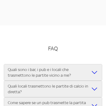
FAQ
Quali sono i bar, i pub e i locali che
trasmettono le partite vicino a me?
Quali locali trasmettono le partite di calcio in
Se cerchi un bar, pub, ristorante o locale vicino a te per
diretta?
vedere le partite di Serie A ENILIVE, la Serie C Sky Wifi, la
UEFA Champions League, la UEFA Europa League, la UEFA
Come sapere se un pub trasmette la partita
Vuoi sapere quali bar, pub o ristoranti mostrano le partite
Conference League, il Tennis, la Formula 1®, la MotoGP™ e