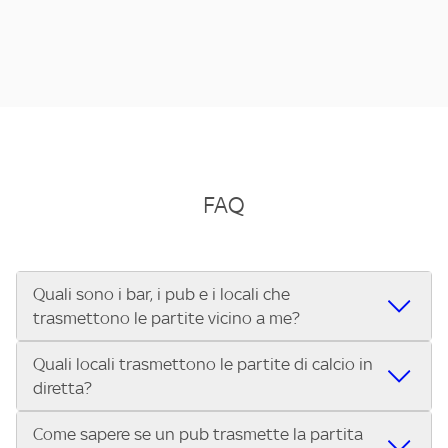
FAQ
Quali sono i bar, i pub e i locali che
trasmettono le partite vicino a me?
Quali locali trasmettono le partite di calcio in
Se cerchi un bar, pub, ristorante o locale vicino a te per
diretta?
vedere le partite di Serie A ENILIVE, la Serie C Sky Wifi, la
UEFA Champions League, la UEFA Europa League, la UEFA
Come sapere se un pub trasmette la partita
Vuoi sapere quali bar, pub o ristoranti mostrano le partite
Conference League, il Tennis, la Formula 1®, la MotoGP™ e