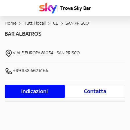
Trova Sky Bar
Home
>
Tutti i locali
>
CE
>
SAN PRISCO
BAR ALBATROS
VIALE EUROPA
81054
-
SAN PRISCO
+39 333 662 5166
Indicazioni
Contatta