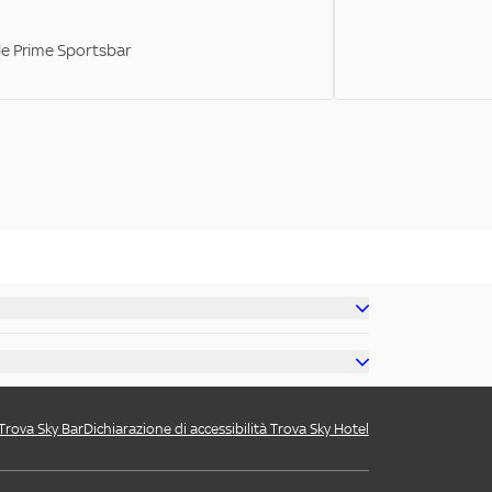
ale Prime Sportsbar
 Trova Sky Bar
Dichiarazione di accessibilità Trova Sky Hotel