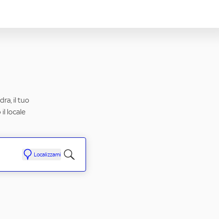
ra, il tuo
il locale
Localizzami