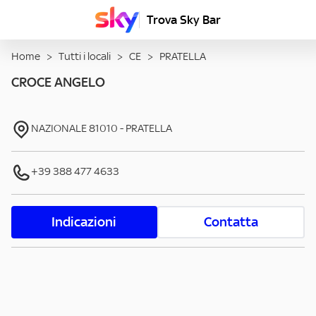
Trova Sky Bar
Home
>
Tutti i locali
>
CE
>
PRATELLA
CROCE ANGELO
NAZIONALE
81010
-
PRATELLA
+39 388 477 4633
Indicazioni
Contatta