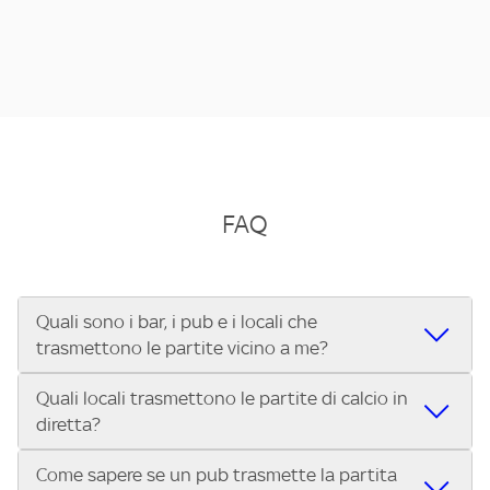
FAQ
Quali sono i bar, i pub e i locali che
trasmettono le partite vicino a me?
Quali locali trasmettono le partite di calcio in
Se cerchi un bar, pub, ristorante o locale vicino a te per
diretta?
vedere le partite di Serie A ENILIVE, la Serie C Sky Wifi, la
UEFA Champions League, la UEFA Europa League, la UEFA
Come sapere se un pub trasmette la partita
Vuoi sapere quali bar, pub o ristoranti mostrano le partite
Conference League, il Tennis, la Formula 1®, la MotoGP™ e