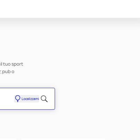
il tuo sport
r, pub o
Localizzami