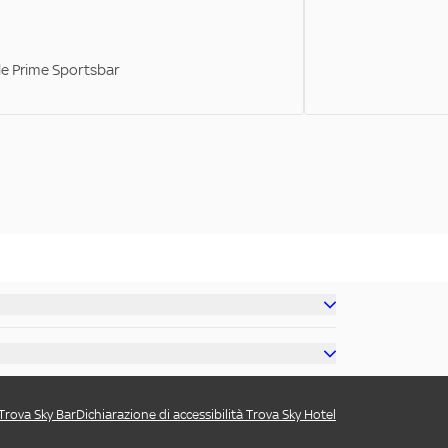
ale Prime Sportsbar
 Trova Sky Bar
Dichiarazione di accessibilità Trova Sky Hotel