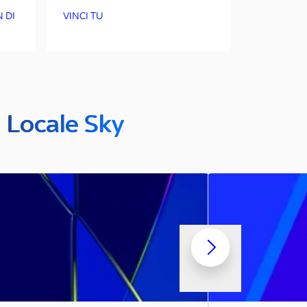
 DI
VINCI TU
n Locale Sky