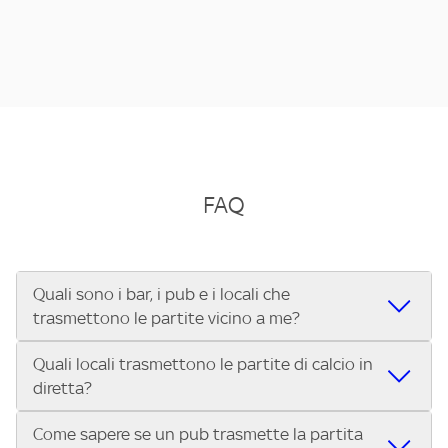
FAQ
Quali sono i bar, i pub e i locali che
trasmettono le partite vicino a me?
Quali locali trasmettono le partite di calcio in
Se cerchi un bar, pub, ristorante o locale vicino a te per
diretta?
vedere le partite di Serie A ENILIVE, la Serie C Sky Wifi, la
UEFA Champions League, la UEFA Europa League, la UEFA
Come sapere se un pub trasmette la partita
Vuoi sapere quali bar, pub o ristoranti mostrano le partite
Conference League, il Tennis, la Formula 1®, la MotoGP™ e