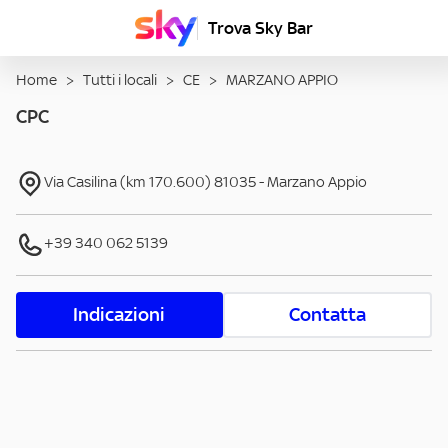
Trova Sky Bar
Home
>
Tutti i locali
>
CE
>
MARZANO APPIO
CPC
Via Casilina (km 170.600)
81035
-
Marzano Appio
+39 340 062 5139
Indicazioni
Contatta