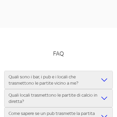
FAQ
Quali sono i bar, i pub e i locali che
trasmettono le partite vicino a me?
Quali locali trasmettono le partite di calcio in
Se cerchi un bar, pub, ristorante o locale vicino a te per
diretta?
vedere le partite di Serie A ENILIVE, la Serie C Sky Wifi, la
UEFA Champions League, la UEFA Europa League, la UEFA
Come sapere se un pub trasmette la partita
Vuoi sapere quali bar, pub o ristoranti mostrano le partite
Conference League, il Tennis, la Formula 1®, la MotoGP™ e