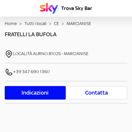
Trova Sky Bar
Home
>
Tutti i locali
>
CE
>
MARCIANISE
FRATELLI LA BUFOLA
LOCALITÀ AURNO
81025
-
MARCIANISE
+39 347 690 1360
Indicazioni
Contatta