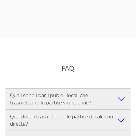
FAQ
Quali sono i bar, i pub e i locali che
trasmettono le partite vicino a me?
Quali locali trasmettono le partite di calcio in
Se cerchi un bar, pub, ristorante o locale vicino a te per
diretta?
vedere le partite di Serie A ENILIVE, la Serie C Sky Wifi, la
UEFA Champions League, la UEFA Europa League, la UEFA