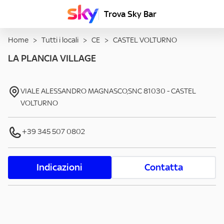
Trova Sky Bar
Home
>
Tutti i locali
>
CE
>
CASTEL VOLTURNO
LA PLANCIA VILLAGE
VIALE ALESSANDRO MAGNASCO,SNC
81030
-
CASTEL
VOLTURNO
+39 345 507 0802
Indicazioni
Contatta