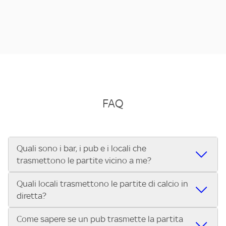
FAQ
Quali sono i bar, i pub e i locali che
trasmettono le partite vicino a me?
Quali locali trasmettono le partite di calcio in
Se cerchi un bar, pub, ristorante o locale vicino a te per
diretta?
vedere le partite di Serie A ENILIVE, la Serie C Sky Wifi, la
UEFA Champions League, la UEFA Europa League, la UEFA
Come sapere se un pub trasmette la partita
Vuoi sapere quali bar, pub o ristoranti mostrano le partite
Conference League, il Tennis, la Formula 1®, la MotoGP™ e