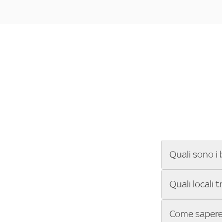
Quali sono i 
Se cerchi un ba
Quali locali 
ENILIVE, la Se
Conference Lea
Vuoi sapere qu
Come sapere 
Sky Bar ti aiut