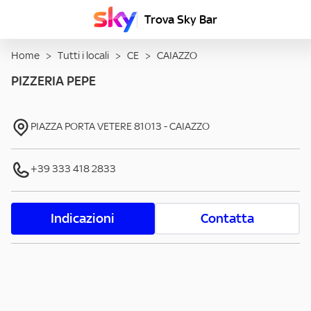
Trova Sky Bar
Home
>
Tutti i locali
>
CE
>
CAIAZZO
PIZZERIA PEPE
PIAZZA PORTA VETERE
81013
-
CAIAZZO
+39 333 418 2833
Indicazioni
Contatta