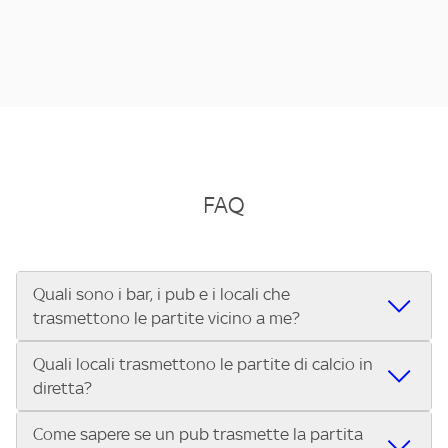
FAQ
Quali sono i bar, i pub e i locali che
trasmettono le partite vicino a me?
Quali locali trasmettono le partite di calcio in
Se cerchi un bar, pub, ristorante o locale vicino a te per
diretta?
vedere le partite di Serie A ENILIVE, la Serie C Sky Wifi, la
UEFA Champions League, la UEFA Europa League, la UEFA
Come sapere se un pub trasmette la partita
Vuoi sapere quali bar, pub o ristoranti mostrano le partite
Conference League, il Tennis, la Formula 1®, la MotoGP™ e