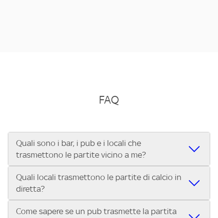
FAQ
Quali sono i bar, i pub e i locali che
trasmettono le partite vicino a me?
Quali locali trasmettono le partite di calcio in
Se cerchi un bar, pub, ristorante o locale vicino a te per
diretta?
vedere le partite di Serie A ENILIVE, la Serie C Sky Wifi, la
UEFA Champions League, la UEFA Europa League, la UEFA
Come sapere se un pub trasmette la partita
Vuoi sapere quali bar, pub o ristoranti mostrano le partite
Conference League, il Tennis, la Formula 1®, la MotoGP™ e