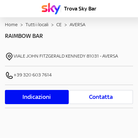
Trova Sky Bar
Home
>
Tutti i locali
>
CE
>
AVERSA
RAIMBOW BAR
VIALE JOHN FITZGERALD KENNEDY
81031
-
AVERSA
+39 320 603 7614
Indicazioni
Contatta