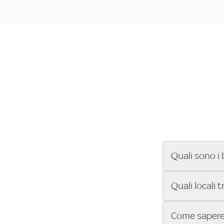
Quali sono i 
Se cerchi un ba
Quali locali 
ENILIVE, la Se
Conference Lea
Vuoi sapere qu
Come sapere 
Sky Bar ti aiut