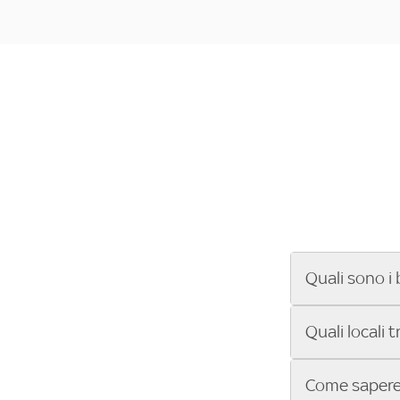
Quali sono i 
Se cerchi un ba
Quali locali 
ENILIVE, la Se
Conference Lea
Vuoi sapere qu
Come sapere 
Sky Bar ti aiut