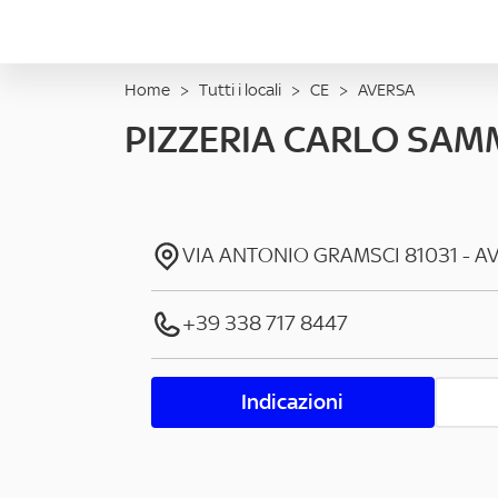
Home
>
Tutti i locali
>
CE
>
AVERSA
PIZZERIA CARLO SA
VIA ANTONIO GRAMSCI
81031
-
A
+39 338 717 8447
Indicazioni