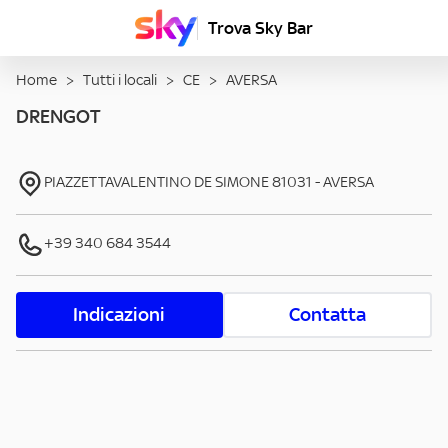
Trova Sky Bar
Home
>
Tutti i locali
>
CE
>
AVERSA
DRENGOT
PIAZZETTAVALENTINO DE SIMONE
81031
-
AVERSA
+39 340 684 3544
Indicazioni
Contatta