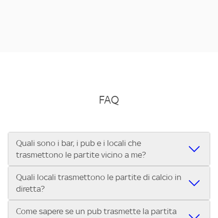
FAQ
Quali sono i bar, i pub e i locali che
trasmettono le partite vicino a me?
Quali locali trasmettono le partite di calcio in
Se cerchi un bar, pub, ristorante o locale vicino a te per
diretta?
vedere le partite di Serie A ENILIVE, la Serie C Sky Wifi, la
UEFA Champions League, la UEFA Europa League, la UEFA
Come sapere se un pub trasmette la partita
Vuoi sapere quali bar, pub o ristoranti mostrano le partite
Conference League, il Tennis, la Formula 1®, la MotoGP™ e