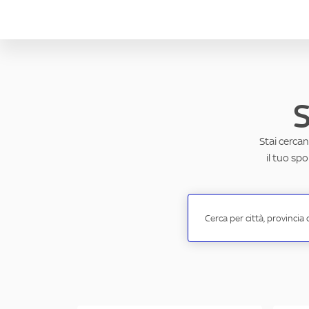
S
Stai cercan
il tuo sp