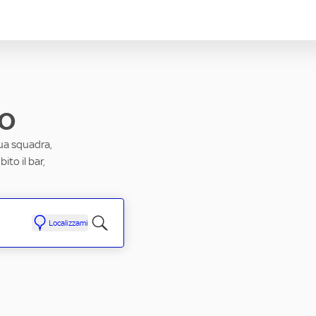
no
tua squadra,
to il bar,
Localizzami