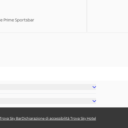
ale Prime Sportsbar
 Trova Sky Bar
Dichiarazione di accessibilità Trova Sky Hotel