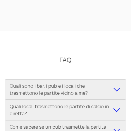
FAQ
Quali sono i bar, i pub e i locali che
trasmettono le partite vicino a me?
Quali locali trasmettono le partite di calcio in
Se cerchi un bar, pub, ristorante o locale vicino a te per
diretta?
vedere le partite di Serie A ENILIVE, la Serie C Sky Wifi, la
UEFA Champions League, la UEFA Europa League, la UEFA
Come sapere se un pub trasmette la partita
Vuoi sapere quali bar, pub o ristoranti mostrano le partite
Conference League, il Tennis, la Formula 1®, la MotoGP™ e