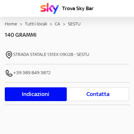
Trova Sky Bar
Home
>
Tutti i locali
>
CA
>
SESTU
140 GRAMMI
STRADA STATALE 131EX
09028
-
SESTU
+39 389 849 3872
Indicazioni
Contatta