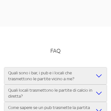
FAQ
Quali sono i bar, i pub e i locali che
trasmettono le partite vicino a me?
Quali locali trasmettono le partite di calcio in
Se cerchi un bar, pub, ristorante o locale vicino a te per
diretta?
vedere le partite di Serie A ENILIVE, la Serie C Sky Wifi, la
UEFA Champions League, la UEFA Europa League, la UEFA
Come sapere se un pub trasmette la partita
Vuoi sapere quali bar, pub o ristoranti mostrano le partite
Conference League, il Tennis, la Formula 1®, la MotoGP™ e