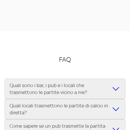
FAQ
Quali sono i bar, i pub e i locali che
trasmettono le partite vicino a me?
Quali locali trasmettono le partite di calcio in
Se cerchi un bar, pub, ristorante o locale vicino a te per
diretta?
vedere le partite di Serie A ENILIVE, la Serie C Sky Wifi, la
UEFA Champions League, la UEFA Europa League, la UEFA
Come sapere se un pub trasmette la partita
Vuoi sapere quali bar, pub o ristoranti mostrano le partite
Conference League, il Tennis, la Formula 1®, la MotoGP™ e