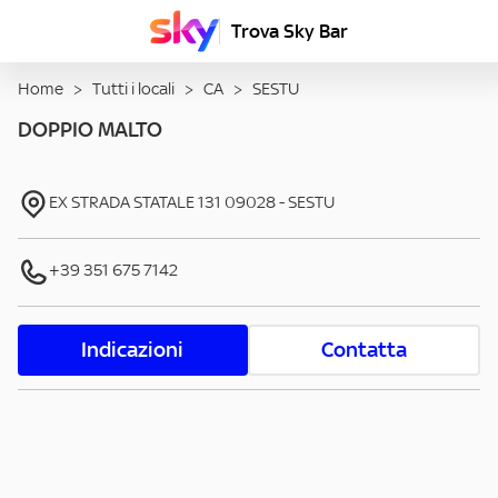
Trova Sky Bar
Home
>
Tutti i locali
>
CA
>
SESTU
DOPPIO MALTO
EX STRADA STATALE 131
09028
-
SESTU
+39 351 675 7142
Indicazioni
Contatta