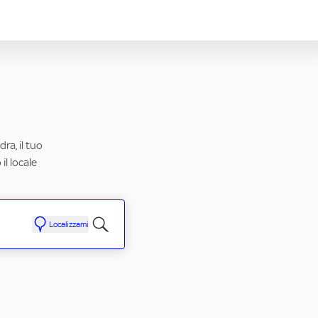
ra, il tuo
il locale
Localizzami