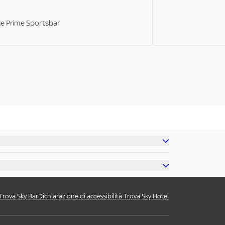
ale Prime Sportsbar
 Trova Sky Bar
Dichiarazione di accessibilità Trova Sky Hotel