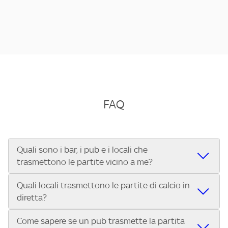
FAQ
Quali sono i bar, i pub e i locali che
trasmettono le partite vicino a me?
Quali locali trasmettono le partite di calcio in
Se cerchi un bar, pub, ristorante o locale vicino a te per
diretta?
vedere le partite di Serie A ENILIVE, la Serie C Sky Wifi, la
UEFA Champions League, la UEFA Europa League, la UEFA
Come sapere se un pub trasmette la partita
Vuoi sapere quali bar, pub o ristoranti mostrano le partite
Conference League, il Tennis, la Formula 1®, la MotoGP™ e