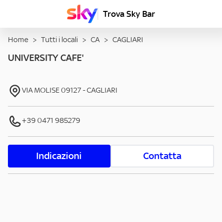
Trova Sky Bar
Home
>
Tutti i locali
>
CA
>
CAGLIARI
UNIVERSITY CAFE'
VIA MOLISE
09127
-
CAGLIARI
+39 0471 985279
Indicazioni
Contatta