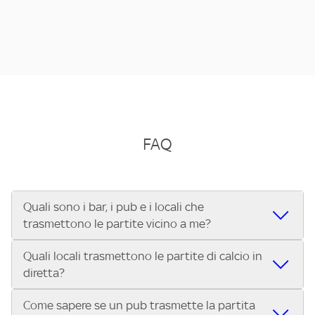
FAQ
Quali sono i bar, i pub e i locali che
trasmettono le partite vicino a me?
Quali locali trasmettono le partite di calcio in
Se cerchi un bar, pub, ristorante o locale vicino a te per
diretta?
vedere le partite di Serie A ENILIVE, la Serie C Sky Wifi, la
UEFA Champions League, la UEFA Europa League, la UEFA
Come sapere se un pub trasmette la partita
Vuoi sapere quali bar, pub o ristoranti mostrano le partite
Conference League, il Tennis, la Formula 1®, la MotoGP™ e