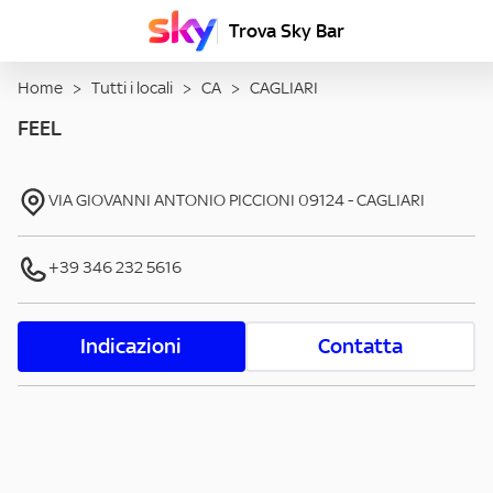
Trova Sky Bar
Home
>
Tutti i locali
>
CA
>
CAGLIARI
FEEL
VIA GIOVANNI ANTONIO PICCIONI
09124
-
CAGLIARI
+39 346 232 5616
Indicazioni
Contatta