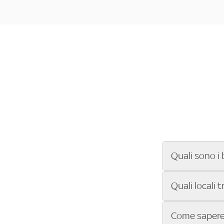
Quali sono i 
Se cerchi un ba
Quali locali 
ENILIVE, la Se
Conference Lea
Vuoi sapere qu
Come sapere 
Sky Bar ti aiut