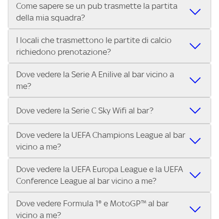
Come sapere se un pub trasmette la partita
Vuoi sapere quali bar, pub o ristoranti mostrano le partite
Conference League, il Tennis, la Formula 1®, la MotoGP™ e
della mia squadra?
in diretta? Con Trova Sky Bar, puoi trovare i locali che
tutto lo sport di Sky, Trova Sky Bar ti aiuta a individuarlo in
trasmettono la Serie A ENILIVE, le Coppe Europee e il
pochi secondi! Ti basta inserire il tuo indirizzo nella barra
I locali che trasmettono le partite di calcio
Grazie a Trova Sky Bar, trovare un pub che trasmette la
meglio dello sport Sky in pochi secondi! Inserisci il tuo
di ricerca e scoprire subito il locale più vicino dove vivere il
richiedono prenotazione?
partita della tua squadra è facilissimo! Inserisci il tuo
indirizzo e scopri subito dove vedere il match.
match con altri tifosi.
indirizzo e scopri in pochi secondi quali locali vicini a te
Dove vedere la Serie A Enilive al bar vicino a
Alcuni locali possono richiedere la prenotazione,
stanno trasmettendo il match.
me?
specialmente per i big match. Ti consigliamo di contattare
direttamente il bar o pub che trovi su Trova Sky Bar per
Con Trova Sky Bar trovi in pochi secondi i locali abbonati a
verificare disponibilità e posti a sedere.
Dove vedere la Serie C Sky Wifi al bar?
Sky Business che trasmettono tutte le 10 partite di ogni
turno di Serie A Enilive. Inserisci il tuo indirizzo nella barra
Dove vedere la UEFA Champions League al bar
Nei locali Sky puoi guardare tutta la Serie C Sky Wifi. Cerca il
di ricerca e scegli il bar, pub o ristorante più vicino.
vicino a me?
tuo indirizzo su Trova Sky Bar e scopri i bar e i locali più
vicini a te che trasmettono il campionato di Serie C.
Dove vedere la UEFA Europa League e la UEFA
Nei locali Sky puoi guardare tutta la UEFA Champions
Conference League al bar vicino a me?
League. Cerca il tuo indirizzo su Trova Sky Bar e scopri i bar
e i locali più vicini a te che trasmettono la UEFA
Dove vedere Formula 1® e MotoGP™ al bar
Nei locali Sky puoi guardare tutta la UEFA Europa League
Champions League.
vicino a me?
e la UEFA Conference League. Cerca il tuo indirizzo su