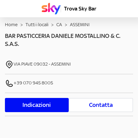
Trova Sky Bar
Home
>
Tutti i locali
>
CA
>
ASSEMINI
BAR PASTICCERIA DANIELE MOSTALLINO & C.
S.A.S.
VIA PIAVE
09032
-
ASSEMINI
+39 070 945 8005
Indicazioni
Contatta