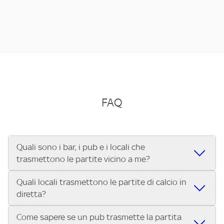
FAQ
Quali sono i bar, i pub e i locali che
trasmettono le partite vicino a me?
Quali locali trasmettono le partite di calcio in
Se cerchi un bar, pub, ristorante o locale vicino a te per
diretta?
vedere le partite di Serie A ENILIVE, la Serie C Sky Wifi, la
UEFA Champions League, la UEFA Europa League, la UEFA
Come sapere se un pub trasmette la partita
Vuoi sapere quali bar, pub o ristoranti mostrano le partite
Conference League, il Tennis, la Formula 1®, la MotoGP™ e