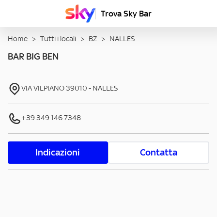
Trova Sky Bar
Home
>
Tutti i locali
>
BZ
>
NALLES
BAR BIG BEN
VIA VILPIANO
39010
-
NALLES
+39 349 146 7348
Indicazioni
Contatta