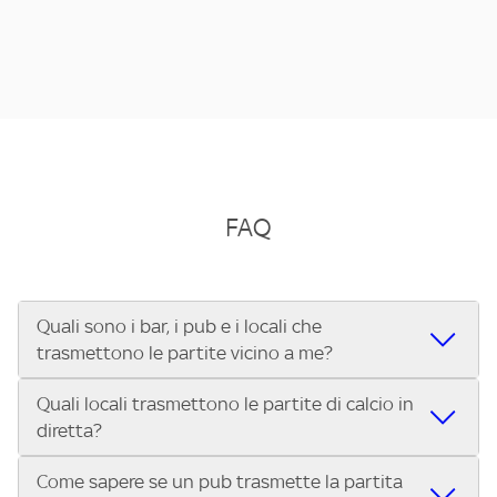
FAQ
Quali sono i bar, i pub e i locali che
trasmettono le partite vicino a me?
Quali locali trasmettono le partite di calcio in
Se cerchi un bar, pub, ristorante o locale vicino a te per
diretta?
vedere le partite di Serie A ENILIVE, la Serie C Sky Wifi, la
UEFA Champions League, la UEFA Europa League, la UEFA
Come sapere se un pub trasmette la partita
Vuoi sapere quali bar, pub o ristoranti mostrano le partite
Conference League, il Tennis, la Formula 1®, la MotoGP™ e