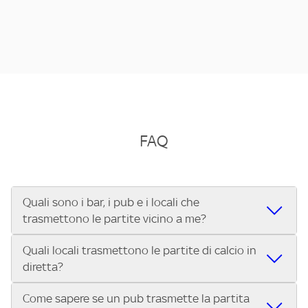
FAQ
Quali sono i bar, i pub e i locali che
trasmettono le partite vicino a me?
Quali locali trasmettono le partite di calcio in
Se cerchi un bar, pub, ristorante o locale vicino a te per
diretta?
vedere le partite di Serie A ENILIVE, la Serie C Sky Wifi, la
UEFA Champions League, la UEFA Europa League, la UEFA
Come sapere se un pub trasmette la partita
Vuoi sapere quali bar, pub o ristoranti mostrano le partite
Conference League, il Tennis, la Formula 1®, la MotoGP™ e