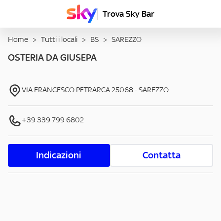
Trova Sky Bar
Home
>
Tutti i locali
>
BS
>
SAREZZO
OSTERIA DA GIUSEPA
VIA FRANCESCO PETRARCA
25068
-
SAREZZO
+39 339 799 6802
Indicazioni
Contatta