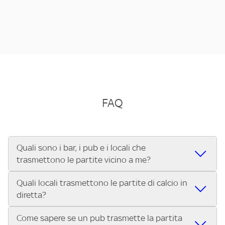
FAQ
Quali sono i bar, i pub e i locali che
trasmettono le partite vicino a me?
Quali locali trasmettono le partite di calcio in
Se cerchi un bar, pub, ristorante o locale vicino a te per
diretta?
vedere le partite di Serie A ENILIVE, la Serie C Sky Wifi, la
UEFA Champions League, la UEFA Europa League, la UEFA
Come sapere se un pub trasmette la partita
Vuoi sapere quali bar, pub o ristoranti mostrano le partite
Conference League, il Tennis, la Formula 1®, la MotoGP™ e