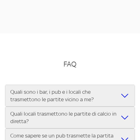
FAQ
Quali sono i bar, i pub e i locali che
trasmettono le partite vicino a me?
Quali locali trasmettono le partite di calcio in
Se cerchi un bar, pub, ristorante o locale vicino a te per
diretta?
vedere le partite di Serie A ENILIVE, la Serie C Sky Wifi, la
UEFA Champions League, la UEFA Europa League, la UEFA
Come sapere se un pub trasmette la partita
Vuoi sapere quali bar, pub o ristoranti mostrano le partite
Conference League, il Tennis, la Formula 1®, la MotoGP™ e