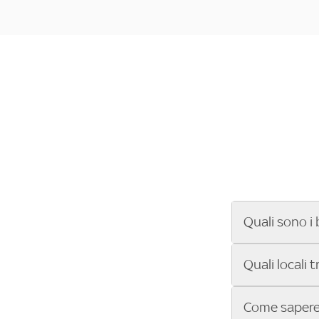
Quali sono i 
Se cerchi un ba
Quali locali 
ENILIVE, la Se
Conference Lea
Vuoi sapere qu
Come sapere 
Sky Bar ti aiut