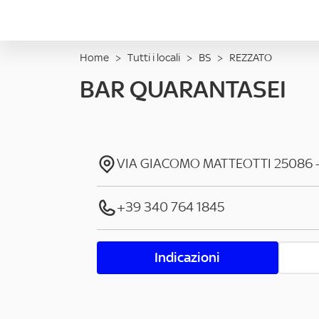
Home
>
Tutti i locali
>
BS
>
REZZATO
BAR QUARANTASEI
VIA GIACOMO MATTEOTTI
25086
+39 340 764 1845
Indicazioni