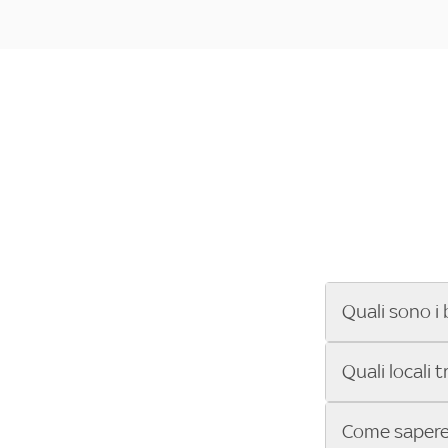
Quali sono i 
Se cerchi un ba
Quali locali 
ENILIVE, la Se
Conference Lea
Vuoi sapere qu
Come sapere 
Sky Bar ti aiut