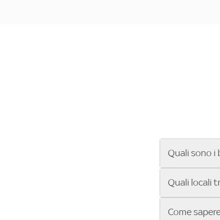
Quali sono i 
Se cerchi un ba
Quali locali 
ENILIVE, la Se
Conference Lea
Vuoi sapere qu
Come sapere 
Sky Bar ti aiut