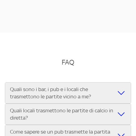
FAQ
Quali sono i bar, i pub e i locali che
trasmettono le partite vicino a me?
Quali locali trasmettono le partite di calcio in
Se cerchi un bar, pub, ristorante o locale vicino a te per
diretta?
vedere le partite di Serie A ENILIVE, la Serie C Sky Wifi, la
UEFA Champions League, la UEFA Europa League, la UEFA
Come sapere se un pub trasmette la partita
Vuoi sapere quali bar, pub o ristoranti mostrano le partite
Conference League, il Tennis, la Formula 1®, la MotoGP™ e