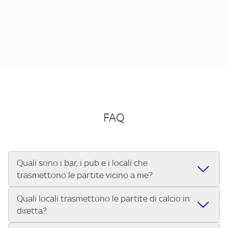
FAQ
Quali sono i bar, i pub e i locali che
trasmettono le partite vicino a me?
Quali locali trasmettono le partite di calcio in
Se cerchi un bar, pub, ristorante o locale vicino a te per
diretta?
vedere le partite di Serie A ENILIVE, la Serie C Sky Wifi, la
UEFA Champions League, la UEFA Europa League, la UEFA