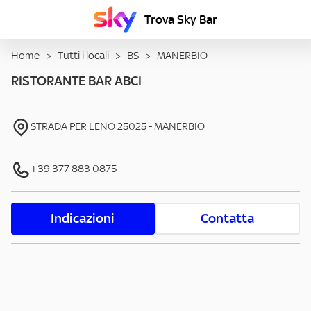
Trova Sky Bar
Home
>
Tutti i locali
>
BS
>
MANERBIO
RISTORANTE BAR ABCI
STRADA PER LENO
25025
-
MANERBIO
+39 377 883 0875
Indicazioni
Contatta