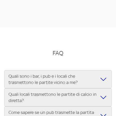
FAQ
Quali sono i bar, i pub e i locali che
trasmettono le partite vicino a me?
Quali locali trasmettono le partite di calcio in
Se cerchi un bar, pub, ristorante o locale vicino a te per
diretta?
vedere le partite di Serie A ENILIVE, la Serie C Sky Wifi, la
UEFA Champions League, la UEFA Europa League, la UEFA
Come sapere se un pub trasmette la partita
Vuoi sapere quali bar, pub o ristoranti mostrano le partite
Conference League, il Tennis, la Formula 1®, la MotoGP™ e