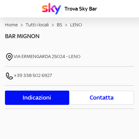
Trova Sky Bar
Home
>
Tutti i locali
>
BS
>
LENO
BAR MIGNON
VIA ERMENGARDA
25024
-
LENO
+39 338 502 6927
Indicazioni
Contatta