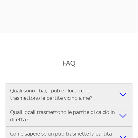
FAQ
Quali sono i bar, i pub e i locali che
trasmettono le partite vicino a me?
Quali locali trasmettono le partite di calcio in
Se cerchi un bar, pub, ristorante o locale vicino a te per
diretta?
vedere le partite di Serie A ENILIVE, la Serie C Sky Wifi, la
UEFA Champions League, la UEFA Europa League, la UEFA
Come sapere se un pub trasmette la partita
Vuoi sapere quali bar, pub o ristoranti mostrano le partite
Conference League, il Tennis, la Formula 1®, la MotoGP™ e