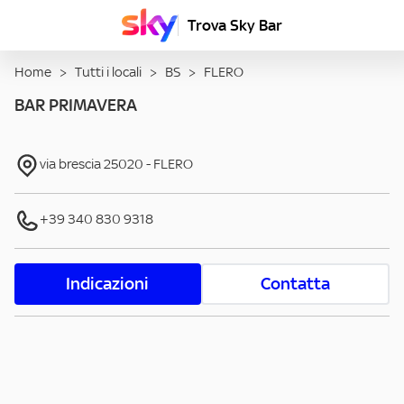
Trova Sky Bar
Home
>
Tutti i locali
>
BS
>
FLERO
BAR PRIMAVERA
via brescia
25020
-
FLERO
+39 340 830 9318
Indicazioni
Contatta