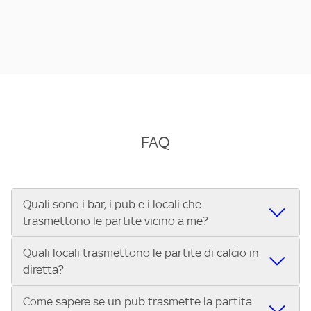
FAQ
Quali sono i bar, i pub e i locali che
trasmettono le partite vicino a me?
Quali locali trasmettono le partite di calcio in
Se cerchi un bar, pub, ristorante o locale vicino a te per
diretta?
vedere le partite di Serie A ENILIVE, la Serie C Sky Wifi, la
UEFA Champions League, la UEFA Europa League, la UEFA
Come sapere se un pub trasmette la partita
Vuoi sapere quali bar, pub o ristoranti mostrano le partite
Conference League, il Tennis, la Formula 1®, la MotoGP™ e