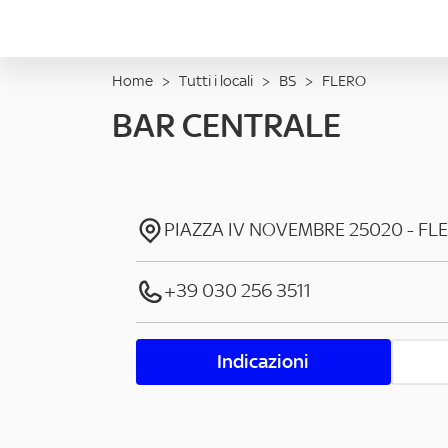
Home
>
Tutti i locali
>
BS
>
FLERO
BAR CENTRALE
PIAZZA IV NOVEMBRE
25020
-
FL
+39 030 256 3511
Indicazioni