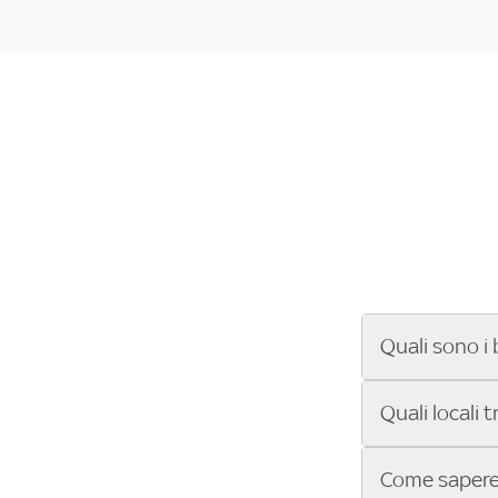
Quali sono i 
Se cerchi un ba
Quali locali 
ENILIVE, la Se
Conference Lea
Vuoi sapere qu
Come sapere 
Sky Bar ti aiut