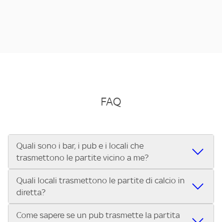
FAQ
Quali sono i bar, i pub e i locali che
trasmettono le partite vicino a me?
Quali locali trasmettono le partite di calcio in
Se cerchi un bar, pub, ristorante o locale vicino a te per
diretta?
vedere le partite di Serie A ENILIVE, la Serie C Sky Wifi, la
UEFA Champions League, la UEFA Europa League, la UEFA
Come sapere se un pub trasmette la partita
Vuoi sapere quali bar, pub o ristoranti mostrano le partite
Conference League, il Tennis, la Formula 1®, la MotoGP™ e