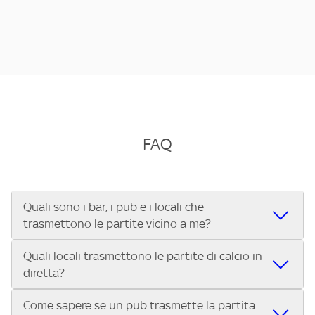
FAQ
Quali sono i bar, i pub e i locali che
trasmettono le partite vicino a me?
Quali locali trasmettono le partite di calcio in
Se cerchi un bar, pub, ristorante o locale vicino a te per
diretta?
vedere le partite di Serie A ENILIVE, la Serie C Sky Wifi, la
UEFA Champions League, la UEFA Europa League, la UEFA
Come sapere se un pub trasmette la partita
Vuoi sapere quali bar, pub o ristoranti mostrano le partite
Conference League, il Tennis, la Formula 1®, la MotoGP™ e