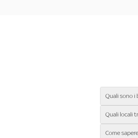
Quali sono i 
Se cerchi un ba
Quali locali 
ENILIVE, la Se
Conference Lea
Vuoi sapere qu
Come sapere 
Sky Bar ti aiut