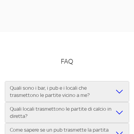
FAQ
Quali sono i bar, i pub e i locali che
trasmettono le partite vicino a me?
Quali locali trasmettono le partite di calcio in
Se cerchi un bar, pub, ristorante o locale vicino a te per
diretta?
vedere le partite di Serie A ENILIVE, la Serie C Sky Wifi, la
UEFA Champions League, la UEFA Europa League, la UEFA
Come sapere se un pub trasmette la partita
Vuoi sapere quali bar, pub o ristoranti mostrano le partite
Conference League, il Tennis, la Formula 1®, la MotoGP™ e