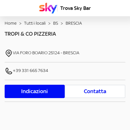
Trova Sky Bar
Home
>
Tutti i locali
>
BS
>
BRESCIA
TROPI & CO PIZZERIA
VIA FORO BOARIO
25124
-
BRESCIA
+39 331 665 7634
Indicazioni
Contatta