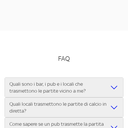
FAQ
Quali sono i bar, i pub e i locali che
trasmettono le partite vicino a me?
Quali locali trasmettono le partite di calcio in
Se cerchi un bar, pub, ristorante o locale vicino a te per
diretta?
vedere le partite di Serie A ENILIVE, la Serie C Sky Wifi, la
UEFA Champions League, la UEFA Europa League, la UEFA
Come sapere se un pub trasmette la partita
Vuoi sapere quali bar, pub o ristoranti mostrano le partite
Conference League, il Tennis, la Formula 1®, la MotoGP™ e