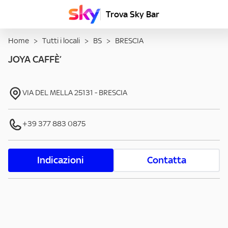
Trova Sky Bar
Home
>
Tutti i locali
>
BS
>
BRESCIA
JOYA CAFFÈ’
VIA DEL MELLA
25131
-
BRESCIA
+39 377 883 0875
Indicazioni
Contatta