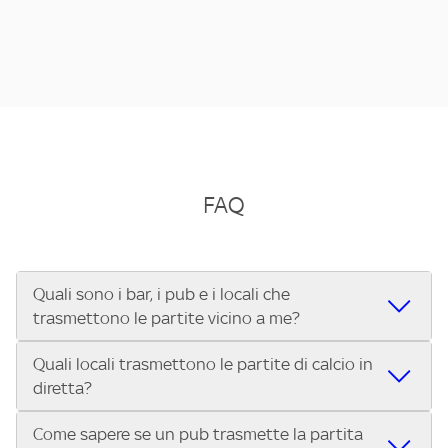
FAQ
Quali sono i bar, i pub e i locali che
trasmettono le partite vicino a me?
Quali locali trasmettono le partite di calcio in
Se cerchi un bar, pub, ristorante o locale vicino a te per
diretta?
vedere le partite di Serie A ENILIVE, la Serie C Sky Wifi, la
UEFA Champions League, la UEFA Europa League, la UEFA
Come sapere se un pub trasmette la partita
Vuoi sapere quali bar, pub o ristoranti mostrano le partite
Conference League, il Tennis, la Formula 1®, la MotoGP™ e