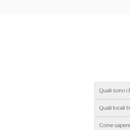
Quali sono i 
Se cerchi un ba
Quali locali 
ENILIVE, la Se
Conference Lea
Vuoi sapere qu
Come sapere 
Sky Bar ti aiut