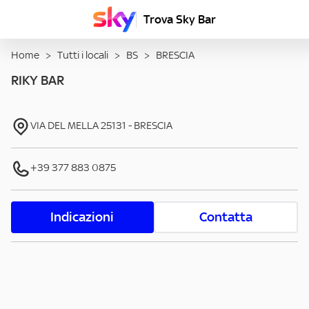
Trova Sky Bar
Home
>
Tutti i locali
>
BS
>
BRESCIA
RIKY BAR
VIA DEL MELLA
25131
-
BRESCIA
+39 377 883 0875
Indicazioni
Contatta