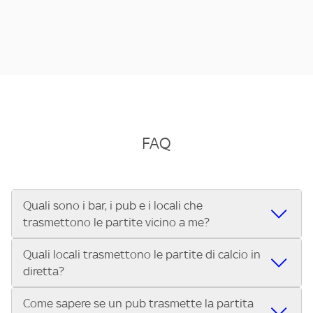
FAQ
Quali sono i bar, i pub e i locali che
trasmettono le partite vicino a me?
Quali locali trasmettono le partite di calcio in
Se cerchi un bar, pub, ristorante o locale vicino a te per
diretta?
vedere le partite di Serie A ENILIVE, la Serie C Sky Wifi, la
UEFA Champions League, la UEFA Europa League, la UEFA
Come sapere se un pub trasmette la partita
Vuoi sapere quali bar, pub o ristoranti mostrano le partite
Conference League, il Tennis, la Formula 1®, la MotoGP™ e